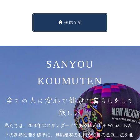
来場予約
SANYOU
KOUMUTEN
全ての人に安心で健康な暮らしをして
欲しい
私たちは、2050年のスタンダードであるUA値0.46W/m2・K以
下の断熱性能を標準に、無垢檜材の利用や独自の通気工法を通