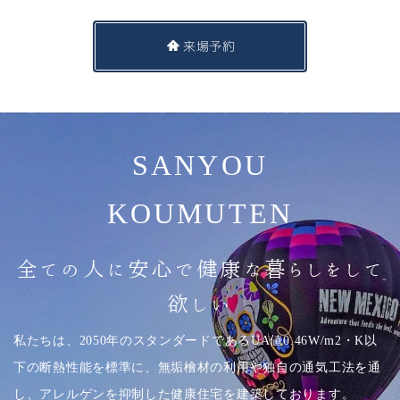
来場予約
SANYOU
KOUMUTEN
全ての人に安心で健康な暮らしをして
欲しい
私たちは、2050年のスタンダードであるUA値0.46W/m2・K以
下の断熱性能を標準に、無垢檜材の利用や独自の通気工法を通
し、アレルゲンを抑制した健康住宅を建築しております。