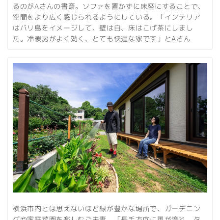
るのがAさんの書斎。ソファを置かずに床座にすることで、
空間をより広く感じられるようにしている。「インテリア
はバリ島をイメージして、壁は白、床はこげ茶にしまし
た。冷暖房がよく効く、とても快適な家です」とAさん
横浜市内とは思えないほど緑が豊かな場所で、ガーデニン
グや家庭菜園を楽しむご夫妻。「長手方向に風が流れ、タ