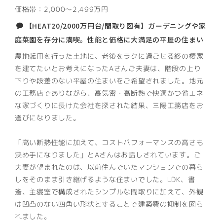
価格帯：2,000〜2,499万円
【HEAT20/2000万円台/間取り図有】ガーデニングや家
庭菜園を存分に満喫。性能と価格に大満足の平屋の住まい
農地転用を行った土地に、老後をラクに過ごせる終の棲家
を建てたいとお考えになったAさんご夫妻は、階段の上り
下りや段差のない平屋の住まいをご希望されました。地元
の工務店でありながら、高気密・高断熱で快適かつ省エネ
な家づくりに長けた会社を探された結果、三陽工務店をお
選びになりました。
「高い断熱性能に加えて、コストパフォーマンスの高さも
決め手になりました」とAさんはお話しされています。ご
夫妻が望まれたのは、以前住んでいたマンションでの暮ら
しをそのまま引き継げるような住まいでした。LDK、書
斎、主寝室で構成されたシンプルな間取りに加えて、外観
は凹凸のない四角い形状とすることで建築費の抑制を図ら
れました。