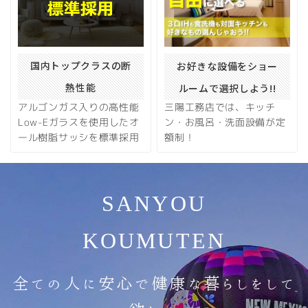
国内トップクラスの断
お好きな設備をショー
熱性能
ルームで選択しよう!!
アルゴンガス入りの高性能
三陽工務店では、キッチ
Low-Eガラスを使用したオ
ン・お風呂・洗面設備が定
ール樹脂サッシを標準採用
額制！
SANYOU
KOUMUTEN
全ての人に安心で健康な暮らしをして