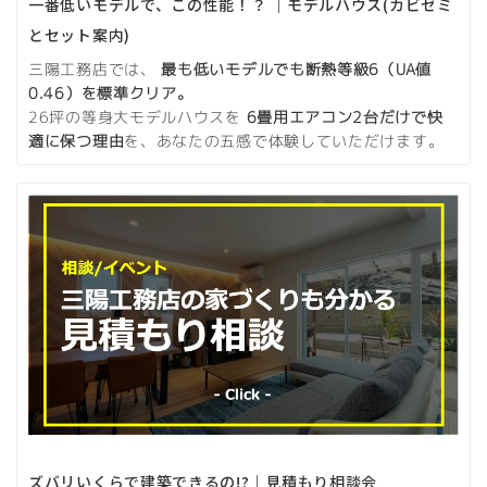
一番低いモデルで、この性能！？ ｜モデルハウス(カビゼミ
とセット案内)
三陽工務店では、
最も低いモデルでも断熱等級6（UA値
0.46）を標準クリア。
26坪の等身大モデルハウスを
6畳用エアコン2台だけで快
適に保つ理由
を、あなたの五感で体験していただけます。
ズバリいくらで建築できるの!?｜見積もり相談会