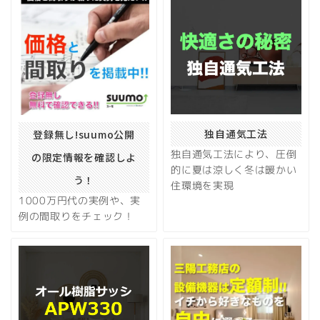
独自通気工法
登録無し!suumo公開
独自通気工法により、圧倒
の限定情報を確認しよ
的に夏は涼しく冬は暖かい
う！
住環境を実現
1000万円代の実例や、実
例の間取りをチェック！