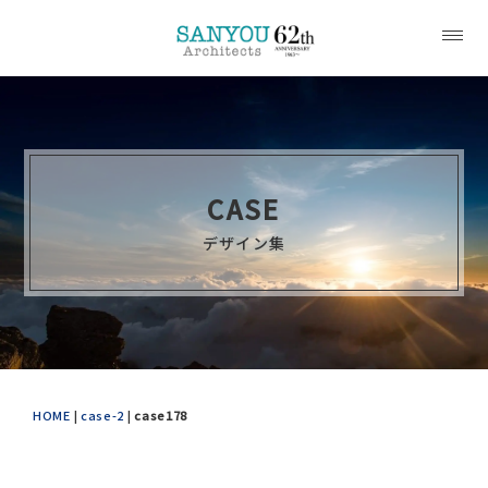
CASE
デザイン集
HOME
|
case-2
|
case178