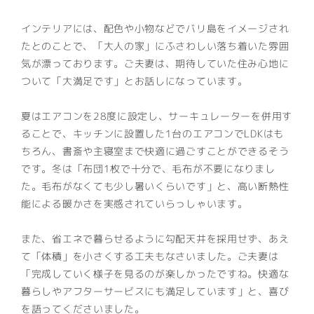
インテリアには、配色や小物などでバリ島をイメージされ
たとのことで、「大人の家」にふさわしい落ち着いた雰囲
気が漂っております。ご夫妻は、期待していた住み心地に
ついて「大満足です」とお話しになっています。
夏はエアコンを28度に設定し、サーキュレーターを併用す
ることで、キッチンに設置した1台のエアコンでLDKはも
ちろん、書斎や主寝室まで快適に過ごすことができるそう
です。冬は「布団1枚で十分で、毛布が不要になりまし
た。毛布がなくても少し暑いくらいです」と、高い断熱性
能による暖かさを実感されていらっしゃいます。
また、省エネで暮らせるように勾配天井を採用せず、あえ
て「体積」を小さくする工夫もなさいました。ご夫妻は
「完成していく様子を見るのが楽しかったですね。快適な
暮らしやアフターサービスにも満足しています」と、喜び
を語ってくださいました。