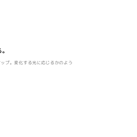
る。
アップ。変化する光に応じるかのよう
。