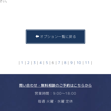
さい。
オプション一覧に戻る
|
1
|
2
|
3
|
4
|
5
|
6
|
7
|
8
|
9
|
10
|
11
|
問い合わせ・無料相談のご予約はこちらから
営業時間：9:00〜18:00
毎週 火曜・水曜 定休