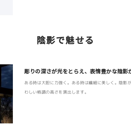
陰影で魅せる
彫りの深さが光をとらえ、表情豊かな陰影
ある時は大胆に力強く。ある時は繊細に美しく。陰影
わしい格調の高さを演出します。